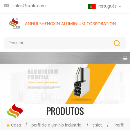
sales@sxalu.com
Português
PRODUTOS
Casa
/
perfil de alumínio industrial
/
t slot.
/
Perfil