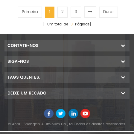
Primeira
1
2
3
Durar
[ Um total de
3
Páginas]
CONTATE-NOS
SIGA-NOS
TAGS QUENTES.
DEIXE UM RECADO
© Anhui Shengxin Aluminum Co.,Ltd Todos os direitos reservados.