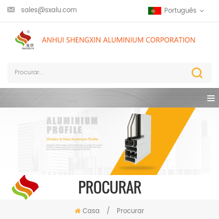
sales@sxalu.com
Português
PROCURAR
Casa
/
Procurar