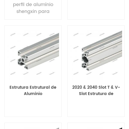
alta qualidade para
perfil de alumínio
armário de cozinha
shengxin para
armário de cozinha
Estrutura Estrutural de
2020 & 2040 Slot T & V-
Alumínio
Slot Estrutura de
Extrusão de Perfis de
Alumínio