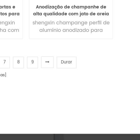
ortas e
Anodização de champanhe de
atos para
alta qualidade com jato de areia
 com
perfil de alumínio preço para
engxin
shengxin champange perfil de
janela e porta
nha com
alumínio anodizado para
janela de batente de moldura
de alumínio
7
8
9
Durar
as]