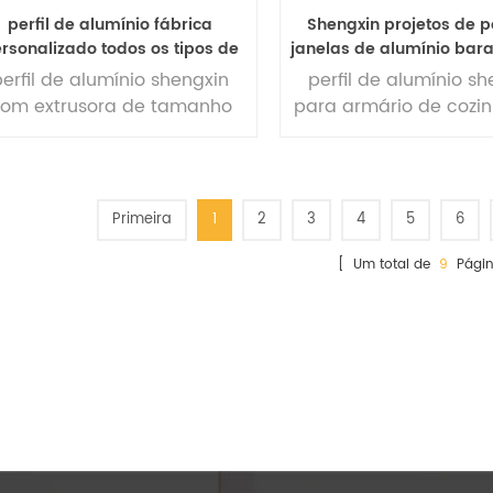
perfil de alumínio fábrica
Shengxin projetos de p
rsonalizado todos os tipos de
janelas de alumínio bar
grande extrusão de alumínio
armário de cozinha
perfil de alumínio shengxin
perfil de alumínio sh
industrial extrudado perfil de
personalizado
om extrusora de tamanho
para armário de cozi
alumínio industrial 6061
grande 5500t
personalizado
Primeira
1
2
3
4
5
6
[ Um total de
9
Págin