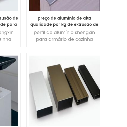
trusão de
preço de alumínio de alta
ade para
qualidade por kg de extrusão de
ha
perfil de alumínio perfil de borda
engxin
perfil de alumínio shengxin
de alumínio para armário de
zinha
para armário de cozinha
cozinha