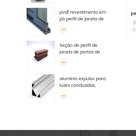
guarda-roupa, perfil de
pvdf revestimento em
guarda-roupa de oem
pe
pó perfil de janela de
alumínio
porta de alumínio slot
c
anodizado perfil de
extrusão de alumínio
Seção de perfil de
janela de portas de
alumínio de alta
qualidade e baixo preço
para janela deslizante
alumínio expulso para
Argélia
luzes conduzidas,
extrusões conduzidas
de alumínio, extrusões
conduzidas da luz de
tira