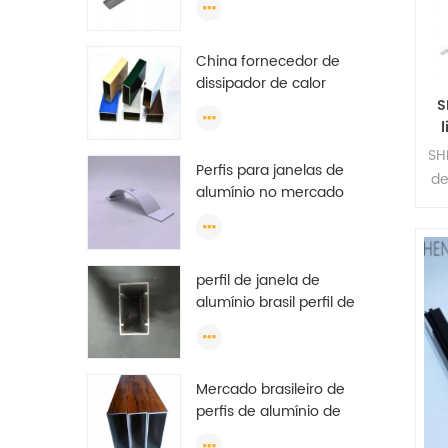
China fornecedor de
dissipador de calor
6063 t5 revestimento
S
em pó moldura de
alumínio janela de
r
SH
Perfis para janelas de
extrusão
de
alumínio no mercado
brasileiro
perfil de janela de
alumínio brasil perfil de
janela de alumínio
anodizado china
Mercado brasileiro de
perfis de alumínio de
boa qualidade para