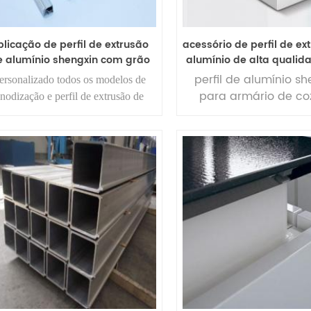
plicação de perfil de extrusão
acessório de perfil de ex
e alumínio shengxin com grão
alumínio de alta qualid
de anodização e madeira
armário de cozin
perfil de alumínio sh
ersonalizado todos os modelos de
para armário de co
nodização e perfil de extrusão de
grãos de madeira