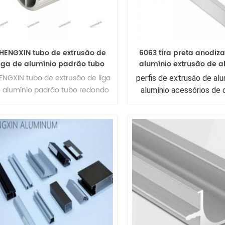
HENGXIN tubo de extrusão de
6063 tira preta anodiz
liga de alumínio padrão tubo
alumínio extrusão de a
edondo de alumínio (círculo)
personalizado perfil d
ENGXIN tubo de extrusão de liga
perfis de extrusão de alu
perfis
guarnição para a const
 alumínio padrão tubo redondo
alumínio acessórios de 
telhas
de alumínio (círculo) perfis
modernos perfil de guar
telha de alumínio extrud
cozinha