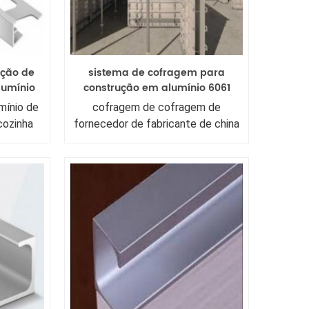
ação de
sistema de cofragem para
lumínio
construção em alumínio 6061
e canto
6063 t5 cofragem para parede
mínio de
cofragem de cofragem de
rução de
de betão
cozinha
fornecedor de fabricante de china
nição da
/ sistema de cofragem de alumínio
ado para
/ forma de concreto