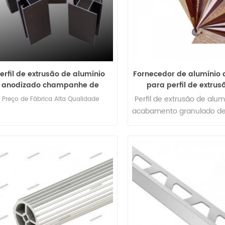
erfil de extrusão de alumínio
Fornecedor de alumínio 
anodizado champanhe de
para perfil de extrus
alumínio 6063 com preço de
alumínio com acabame
Perfil de extrusão de alu
Preço de Fábrica Alta Qualidade
fábrica de alta qualidade
grão de madeir
acabamento granulado de
personalizado