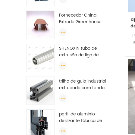
extrusão de portas e
janelas
Fornecedor China
a
Extrude Greenhouse
d
Flat Perfil de alumínio da
Etiópia
p
a
SHENGXIN tubo de
extrusão de liga de
alumínio padrão tubo
redondo de alumínio
(círculo) perfis
trilho de guia industrial
extrudado com fenda
de canal anodizado v t
u por tonelada de perfil
de alumínio
perfil de alumínio
deslizante fábrica de
porta de guarda-roupa,
perfil de alumínio para