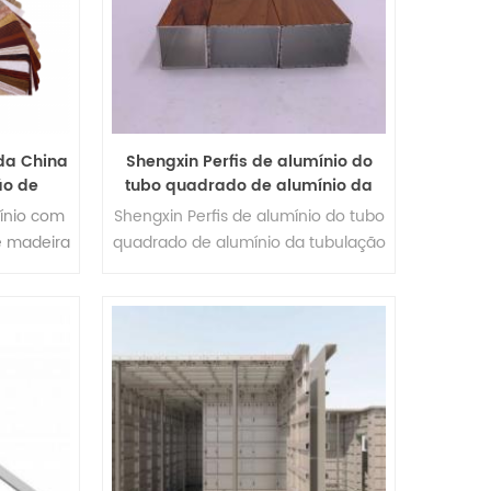
da China
Shengxin Perfis de alumínio do
ão de
tubo quadrado de alumínio da
nto de
tubulação da liga de alumínio
mínio com
Shengxin Perfis de alumínio do tubo
a
 madeira
quadrado de alumínio da tubulação
da liga de alumínio