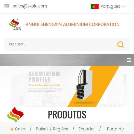
sales@sxalu.com
Português
PRODUTOS
Casa
/
Países / Regiões
/
Ecuador
/
Porta de