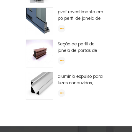
guarda-roupa, perfil de
pvdf revestimento em
guarda-roupa de oem
pó perfil de janela de
alumínio
porta de alumínio slot
anodizado perfil de
extrusão de alumínio
Seção de perfil de
janela de portas de
alumínio de alta
qualidade e baixo preço
para janela deslizante
alumínio expulso para
Argélia
luzes conduzidas,
extrusões conduzidas
de alumínio, extrusões
conduzidas da luz de
tira