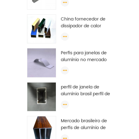
China fornecedor de
dissipador de calor
6063 t5 revestimento
em pó moldura de
alumínio janela de
Perfis para janelas de
extrusão
alumínio no mercado
brasileiro
perfil de janela de
alumínio brasil perfil de
janela de alumínio
anodizado china
Mercado brasileiro de
perfis de alumínio de
boa qualidade para