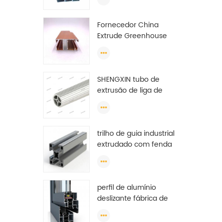
extrusão de portas e
janelas
Fornecedor China
Extrude Greenhouse
Flat Perfil de alumínio da
Etiópia
SHENGXIN tubo de
extrusão de liga de
alumínio padrão tubo
redondo de alumínio
(círculo) perfis
trilho de guia industrial
extrudado com fenda
de canal anodizado v t
u por tonelada de perfil
de alumínio
perfil de alumínio
deslizante fábrica de
porta de guarda-roupa,
perfil de alumínio para