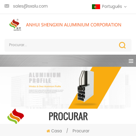
sales@sxalu.com
Português
PROCURAR
Casa
/
Procurar